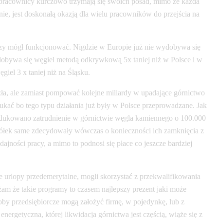
ni pracownicy kurczowo trzymają się swoich posad, mimo że każda
nie, jest doskonałą okazją dla wielu pracowników do przejścia na
rniczy mógł funkcjonować. Nigdzie w Europie już nie wydobywa się
ydobywa się węgiel metodą odkrywkową 5x taniej niż w Polsce i w
iel 3 x taniej niż na Śląsku.
 zła, ale zamiast pompować kolejne miliardy w upadające górnictwo
ukać bo tego typu działania już były w Polsce przeprowadzane. Jak
redukowano zatrudnienie w górnictwie węgla kamiennego o 100.000
 spółek same zdecydowały wówczas o konieczności ich zamknięcia z
ności pracy, a mimo to podnosi się płace co jeszcze bardziej
 urlopy przedemerytalne, mogli skorzystać z przekwalifikowania
m że takie programy to czasem najlepszy prezent jaki może
by przedsiębiorcze mogą założyć firmę, w pojedynkę, lub z
ergetyczna, której likwidacja górnictwa jest częścią, wiąże się z