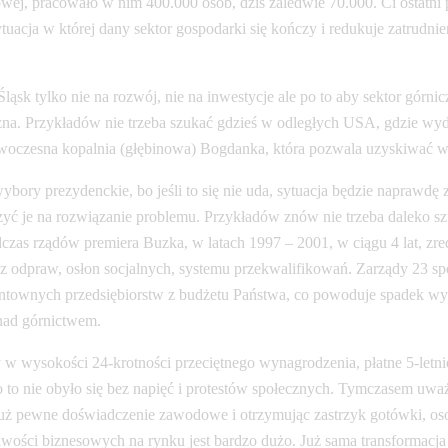
ojowej, pracowało w nim 400.000 osób, dziś zaledwie 70.000. Ci ostat
tuacja w której dany sektor gospodarki się kończy i redukuje zatrudnie
Śląsk tylko nie na rozwój, nie na inwestycje ale po to aby sektor gó
eczna. Przykładów nie trzeba szukać gdzieś w odległych USA, gdzie w
nowoczesna kopalnia (głębinowa) Bogdanka, która pozwala uzyskiwać węg
bory prezydenckie, bo jeśli to się nie uda, sytuacja będzie naprawdę
zyć je na rozwiązanie problemu. Przykładów znów nie trzeba daleko sz
dczas rządów premiera Buzka, w latach 1997 – 2001, w ciągu 4 lat, z
jąc z odpraw, osłon socjalnych, systemu przekwalifikowań. Zarządy 23
townych przedsiębiorstw z budżetu Państwa, co powoduje spadek wydaj
 nad górnictwem.
 wysokości 24-krotności przeciętnego wynagrodzenia, płatne 5-letnie
 nie obyło się bez napięć i protestów społecznych. Tymczasem uważa
już pewne doświadczenie zawodowe i otrzymując zastrzyk gotówki, oso
ości biznesowych na rynku jest bardzo dużo. Już sama transformacja en