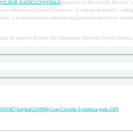
zawodowe na listę chorób. Poczucie w
 mocno obniżona wydajność zawodowa – to objawy, po których, wedł
 nastrój, w poniedziałek rano natomiast mają poważny problem ze wsta
adają się eksperci: Konrad Maj, Małgorzata Majewska, Paweł Jeziersk
pl/10/5367/Artykul/2319594,Czat-Czworki-3-czerwca-godz-1505