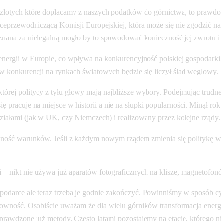
 złotych które dopłacamy z naszych podatków do górnictwa, to prawd
iceprzewodniczącą Komisji Europejskiej, która może się nie zgodzić n
uznana za nielegalną mogło by to spowodować konieczność jej zwrotu 
ergii w Europie, co wpływa na konkurencyjność polskiej gospodarki, i
w konkurencji na rynkach światowych będzie się liczył ślad weglowy.
tórej politycy z tyłu głowy mają najbliższe wybory. Podejmując trudne
 się pracuje na miejsce w historii a nie na słupki popularności. Minął
ałami (jak w UK, czy Niemczech) i realizowany przez kolejne rządy.
ność warunków. Jeśli z każdym nowym rządem zmienia się politykę w z
ci – nikt nie używa już aparatów fotograficznych na klisze, magnetof
gospodarce ale teraz trzeba je godnie zakończyć. Powinniśmy w sposó
ntowność. Osobiście uważam że dla wielu górników transformacja ener
sprawdzone już metody. Często latami pozostajemy na etacie, którego n