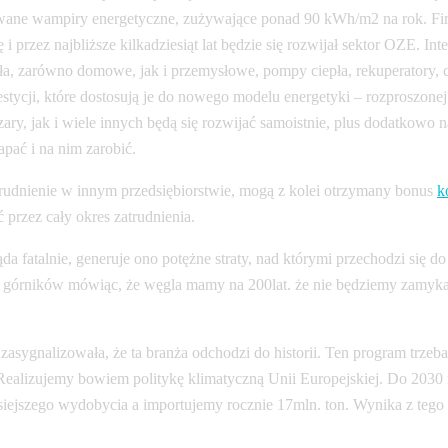
wane wampiry energetyczne, zużywające ponad 90 kWh/m2 na rok. Firm
i przez najbliższe kilkadziesiąt lat będzie się rozwijał sektor OZE. 
ła, zarówno domowe, jak i przemysłowe, pompy ciepła, rekuperatory, c
ycji, które dostosują je do nowego modelu energetyki – rozproszonej
ry, jak i wiele innych będą się rozwijać samoistnie, plus dodatkowo 
apać i na nim zarobić.
zatrudnienie w innym przedsiębiorstwie, mogą z kolei otrzymany bonus
k
 przez cały okres zatrudnienia.
a fatalnie, generuje ono potężne straty, nad którymi przechodzi się d
ują górników mówiąc, że węgla mamy na 200lat. że nie będziemy zamy
zasygnalizowała, że ta branża odchodzi do historii. Ten program trz
. Realizujemy bowiem politykę klimatyczną Unii Europejskiej. Do 20
isiejszego wydobycia a importujemy rocznie 17mln. ton. Wynika z te