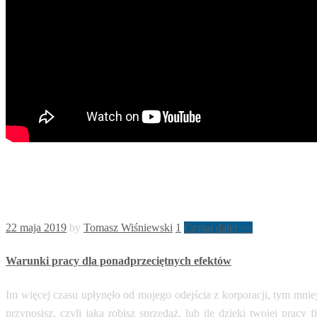
22 maja 2019
by
Tomasz Wiśniewski
1
Czytaj dalej >>
Warunki pracy dla ponadprzeciętnych efektów
Im więcej czasu upłynęło od mojego odejścia z korporacji, tym mniej
przynosisz, czyli jaką robisz sprzedaż, lub ile dzięki twojej prac