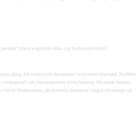
 „niestała” praca względem etatu, czy budowania firmy?
lepszą płacą, lub większymi zleceniami i wyższymi stawkami. Problem
ia i obsługiwać całą biurokratyczną stronę biznesu. Na etacie możesz
ak i bycie freelancerem, nie pozwala zbudować czegoś trwalszego od