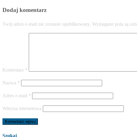
Dodaj komentarz
Twój adres e-mail nie zostanie opublikowany.
Wymagane pola są oz
Komentarz
*
Nazwa
*
Adres e-mail
*
Witryna internetowa
Szukaj