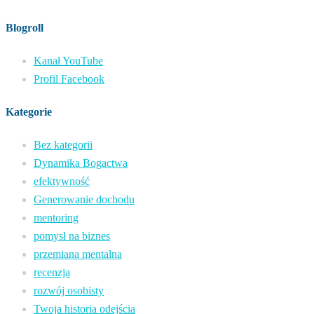
Blogroll
Kanał YouTube
Profil Facebook
Kategorie
Bez kategorii
Dynamika Bogactwa
efektywność
Generowanie dochodu
mentoring
pomysł na biznes
przemiana mentalna
recenzja
rozwój osobisty
Twoja historia odejścia