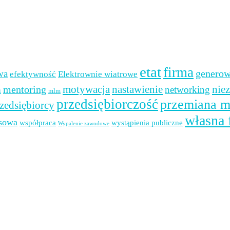
etat
firma
generow
wa
efektywność
Elektrownie wiatrowe
mentoring
motywacja
nastawienie
nie
networking
a
mlm
przedsiębiorczość
przemiana m
zedsiębiorcy
własna 
nsowa
współpraca
wystąpienia publiczne
Wypalenie zawodowe