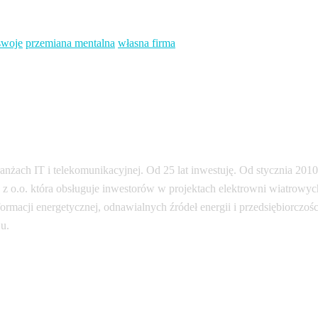
swoje
przemiana mentalna
własna firma
ranżach IT i telekomunikacyjnej. Od 25 lat inwestuję. Od stycznia 201
 o.o. która obsługuje inwestorów w projektach elektrowni wiatrowych 
macji energetycznej, odnawialnych źródeł energii i przedsiębiorczośc
u.