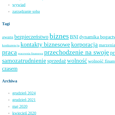
wywiad
zarządzanie sobą
Tagi
biznes
bezpieczeństwo
BNI
dynamika bogact
awans
kontakty biznesowe
korporacja
marzeni
konkurencja
praca
przechodzenie na swoje
pr
pracownia finansowa
samozatrudnienie
wolność
sprzedaż
wolność fina
czasem
Archiwa
grudzień 2024
grudzień 2021
maj 2020
kwiecień 2020