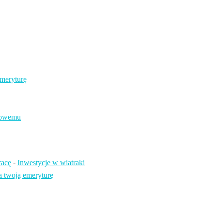
meryturę
odowemu
racę
-
Inwestycje w wiatraki
 twoją emeryturę