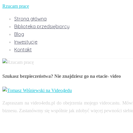
Rzucam pracę
Strona główna
Biblioteka przedsiębiorcy
Blog
Inwestycje
Kontakt
Szukasz bezpieczeństwa? Nie znajdziesz go na etacie- video
Zapraszam na video4edu.pl do obejrzenia mojego videocastu. Mówi
biznesu. Zastanówmy się wspólnie jak zdobyć więcej pewności siebie, 