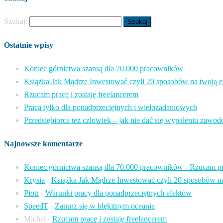
Szukaj:
Ostatnie wpisy
Koniec górnictwa szansą dla 70.000 pracowników
Książka Jak Mądrze Inwestować czyli 20 sposobów na twoją e
Rzucam pracę i zostaję freelancerem
Praca tylko dla ponadprzeciętnych i wielozadaniowych
Przedsiębiorca też człowiek – jak nie dać się wypaleniu zaw
Najnowsze komentarze
Koniec górnictwa szansą dla 70.000 pracowników - Rzucam p
Krysia
-
Książka Jak Mądrze Inwestować czyli 20 sposobów na
Piotr
-
Warunki pracy dla ponadprzeciętnych efektów
SpeedT
-
Zanurz się w błękitnym oceanie
Michał
-
Rzucam pracę i zostaję freelancerem