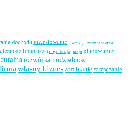
inwestowanie
anie dochodu
inwestycje
inwestycje w wiatraki
planowanie
zależność finansowa
pasja
organizacja
entalna
rozwój
samodzielność
firma
własny biznes
zarabianie
zarządzanie