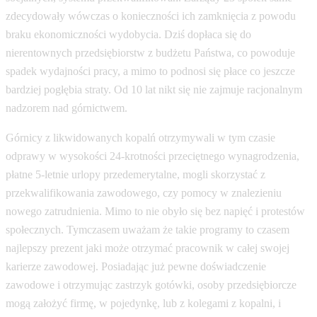
zdecydowały wówczas o konieczności ich zamknięcia z powodu
braku ekonomiczności wydobycia. Dziś dopłaca się do
nierentownych przedsiębiorstw z budżetu Państwa, co powoduje
spadek wydajności pracy, a mimo to podnosi się płace co jeszcze
bardziej pogłębia straty. Od 10 lat nikt się nie zajmuje racjonalnym
nadzorem nad górnictwem.
Górnicy z likwidowanych kopalń otrzymywali w tym czasie
odprawy w wysokości 24-krotności przeciętnego wynagrodzenia,
płatne 5-letnie urlopy przedemerytalne, mogli skorzystać z
przekwalifikowania zawodowego, czy pomocy w znalezieniu
nowego zatrudnienia. Mimo to nie obyło się bez napięć i protestów
społecznych. Tymczasem uważam że takie programy to czasem
najlepszy prezent jaki może otrzymać pracownik w całej swojej
karierze zawodowej. Posiadając już pewne doświadczenie
zawodowe i otrzymując zastrzyk gotówki, osoby przedsiębiorcze
mogą założyć firmę, w pojedynkę, lub z kolegami z kopalni, i