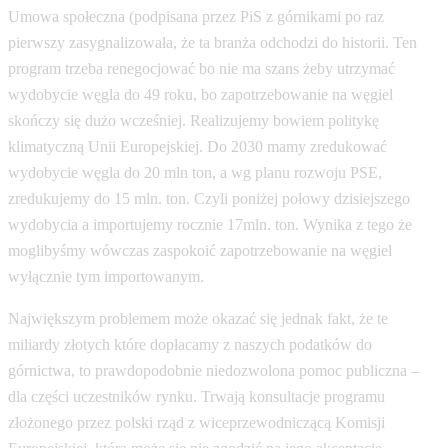
Umowa społeczna (podpisana przez PiS z górnikami po raz
pierwszy zasygnalizowała, że ta branża odchodzi do historii. Ten
program trzeba renegocjować bo nie ma szans żeby utrzymać
wydobycie węgla do 49 roku, bo zapotrzebowanie na węgiel
skończy się dużo wcześniej. Realizujemy bowiem politykę
klimatyczną Unii Europejskiej. Do 2030 mamy zredukować
wydobycie węgla do 20 mln ton, a wg planu rozwoju PSE,
zredukujemy do 15 mln. ton. Czyli poniżej połowy dzisiejszego
wydobycia a importujemy rocznie 17mln. ton. Wynika z tego że
moglibyśmy wówczas zaspokoić zapotrzebowanie na węgiel
wyłącznie tym importowanym.
Największym problemem może okazać się jednak fakt, że te
miliardy złotych które dopłacamy z naszych podatków do
górnictwa, to prawdopodobnie niedozwolona pomoc publiczna –
dla części uczestników rynku. Trwają konsultacje programu
złożonego przez polski rząd z wiceprzewodniczącą Komisji