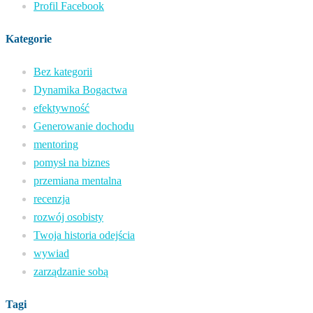
Profil Facebook
Kategorie
Bez kategorii
Dynamika Bogactwa
efektywność
Generowanie dochodu
mentoring
pomysł na biznes
przemiana mentalna
recenzja
rozwój osobisty
Twoja historia odejścia
wywiad
zarządzanie sobą
Tagi