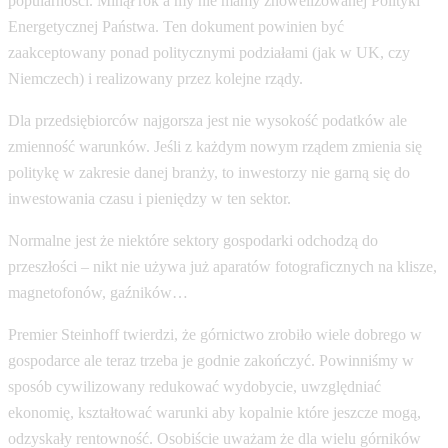
popularności. Minął rok a my nie mamy znowelizowanej Polityki
Energetycznej Państwa. Ten dokument powinien być
zaakceptowany ponad politycznymi podziałami (jak w UK, czy
Niemczech) i realizowany przez kolejne rządy.
Dla przedsiębiorców najgorsza jest nie wysokość podatków ale
zmienność warunków. Jeśli z każdym nowym rządem zmienia się
politykę w zakresie danej branży, to inwestorzy nie garną się do
inwestowania czasu i pieniędzy w ten sektor.
Normalne jest że niektóre sektory gospodarki odchodzą do
przeszłości – nikt nie używa już aparatów fotograficznych na klisze,
magnetofonów, gaźników…
Premier Steinhoff twierdzi, że górnictwo zrobiło wiele dobrego w
gospodarce ale teraz trzeba je godnie zakończyć. Powinniśmy w
sposób cywilizowany redukować wydobycie, uwzględniać
ekonomię, kształtować warunki aby kopalnie które jeszcze mogą,
odzyskały rentowność. Osobiście uważam że dla wielu górników