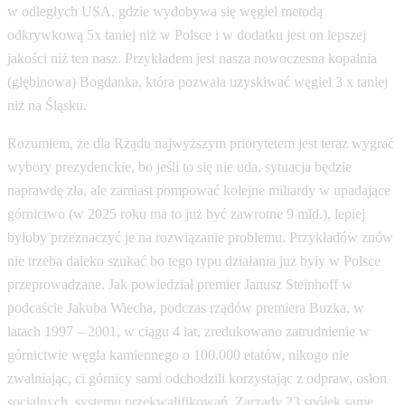
w odległych USA, gdzie wydobywa się węgiel metodą
odkrywkową 5x taniej niż w Polsce i w dodatku jest on lepszej
jakości niż ten nasz. Przykładem jest nasza nowoczesna kopalnia
(głębinowa) Bogdanka, która pozwala uzyskiwać węgiel 3 x taniej
niż na Śląsku.
Rozumiem, że dla Rządu najwyższym priorytetem jest teraz wygrać
wybory prezydenckie, bo jeśli to się nie uda, sytuacja będzie
naprawdę zła, ale zamiast pompować kolejne miliardy w upadające
górnictwo (w 2025 roku ma to już być zawrotne 9 mld.), lepiej
byłoby przeznaczyć je na rozwiązanie problemu. Przykładów znów
nie trzeba daleko szukać bo tego typu działania już były w Polsce
przeprowadzane. Jak powiedział premier Janusz Steinhoff w
podcaście Jakuba Wiecha, podczas rządów premiera Buzka, w
latach 1997 – 2001, w ciągu 4 lat, zredukowano zatrudnienie w
górnictwie węgla kamiennego o 100.000 etatów, nikogo nie
zwalniając, ci górnicy sami odchodzili korzystając z odpraw, osłon
socjalnych, systemu przekwalifikowań. Zarządy 23 spółek same