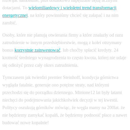
rozwijać samoistnie, plus dodatkowo napędzane będą licznymi
dotacjami. To
wielomiliardowy i wieloletni trend transformacji
energetycznej
, na który powinniśmy chcieć się załapać i na nim
zarobić.
Osoby, które nie planują otwierania firmy a które znalazły od razu
zatrudnienie w innym przedsiębiorstwie, mogą z kolei otrzymany
bonus
korzystnie zainwestować
, lub choćby spłacić kredyty. 24
krotność średniego wynagrodzenia to często kwota, której nie udaje
się odłożyć przez cały okres zatrudnienia.
Tymczasem jak twierdzi premier Steinhoff, kondycja górnictwa
wygląda fatalnie, generuje ono potężne straty, nad którymi
przechodzi się do porządku dziennego. Minione12 lat były latami
niechęci do podejmowania jakichkolwiek decyzji w tej kwestii.
Politycy oszukują górników mówiąc, że węgla mamy na 200lat. że
nie będziemy zamykać kopalń, że będziemy podnosić płace a nawet
budować nowe kopalnie!