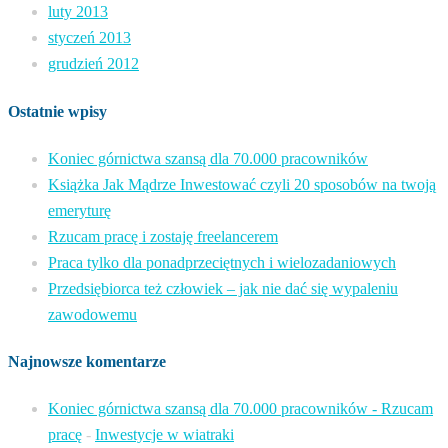
luty 2013
styczeń 2013
grudzień 2012
Ostatnie wpisy
Koniec górnictwa szansą dla 70.000 pracowników
Książka Jak Mądrze Inwestować czyli 20 sposobów na twoją
emeryturę
Rzucam pracę i zostaję freelancerem
Praca tylko dla ponadprzeciętnych i wielozadaniowych
Przedsiębiorca też człowiek – jak nie dać się wypaleniu
zawodowemu
Najnowsze komentarze
Koniec górnictwa szansą dla 70.000 pracowników - Rzucam
pracę
-
Inwestycje w wiatraki