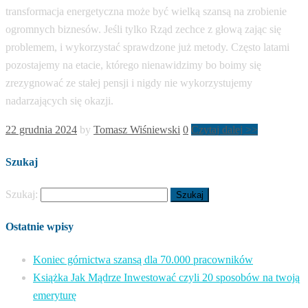
transformacja energetyczna może być wielką szansą na zrobienie
ogromnych biznesów. Jeśli tylko Rząd zechce z głową zając się
problemem, i wykorzystać sprawdzone już metody. Często latami
pozostajemy na etacie, którego nienawidzimy bo boimy się
zrezygnować ze stałej pensji i nigdy nie wykorzystujemy
nadarzających się okazji.
22 grudnia 2024
by
Tomasz Wiśniewski
0
Czytaj dalej >>
Szukaj
Szukaj:
Ostatnie wpisy
Koniec górnictwa szansą dla 70.000 pracowników
Książka Jak Mądrze Inwestować czyli 20 sposobów na twoją
emeryturę