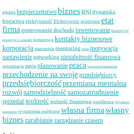
biznes
bezpieczeństwo
BNI
dynamika
awans
etat
bogactwa
efektywność
Elektrownie wiatrowe
firma
inwestowanie
generowanie dochodu
inwestycje
kontakty biznesowe
konkurencja
inwestycje w wiatraki
korporacja
mentoring
motywacja
marzenia
mlm
nastawienie
niezależność finansowa
networking
praca
planowanie
pasja
organizacja
pracownia finansowa
przechodzenie na swoje
przedsiębiorcy
przedsiębiorczość
przemiana mentalna
samozatrudnienie
rozwój
samodzielność
wolność
sprzedaż
wolność finansowa
współpraca
Wypalenie
własna firma
własny
wystąpienia publiczne
zawodowe
biznes
zarabianie
zarządzanie czasem