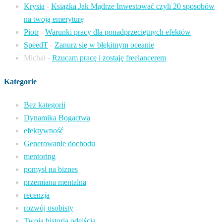
Krysia
-
Książka Jak Mądrze Inwestować czyli 20 sposobów
na twoją emeryturę
Piotr
-
Warunki pracy dla ponadprzeciętnych efektów
SpeedT
-
Zanurz się w błękitnym oceanie
Michał
-
Rzucam pracę i zostaję freelancerem
Kategorie
Bez kategorii
Dynamika Bogactwa
efektywność
Generowanie dochodu
mentoring
pomysł na biznes
przemiana mentalna
recenzja
rozwój osobisty
Twoja historia odejścia