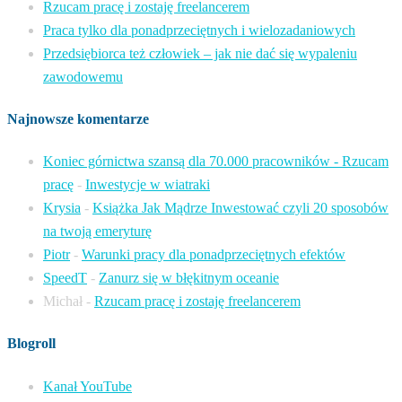
Rzucam pracę i zostaję freelancerem
Praca tylko dla ponadprzeciętnych i wielozadaniowych
Przedsiębiorca też człowiek – jak nie dać się wypaleniu
zawodowemu
Najnowsze komentarze
Koniec górnictwa szansą dla 70.000 pracowników - Rzucam
pracę
-
Inwestycje w wiatraki
Krysia
-
Książka Jak Mądrze Inwestować czyli 20 sposobów
na twoją emeryturę
Piotr
-
Warunki pracy dla ponadprzeciętnych efektów
SpeedT
-
Zanurz się w błękitnym oceanie
Michał
-
Rzucam pracę i zostaję freelancerem
Blogroll
Kanał YouTube