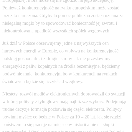
Europejskiej, która może się nie zgodzić na jego akceptację.
Ponieważ konkurencyjność na rynku europejskim może zostać
przez to naruszona. Gdyby ta pomoc publiczna została uznana za
nielegalną mogło by to spowodować konieczność jej zwrotu i
niekontrolowaną upadłość wszystkich spółek węglowych.
Już dziś w Polsce obserwujemy jedne z najwyższych cen
hurtowych energii w Europie, co wpływa na konkurencyjność
polskiej gospodarki, i z drugiej strony jak nie przestawimy
energetyki z paliw kopalnych na źródła bezemisyjne, będziemy
podwójnie mniej konkurencyjni bo w konkurencji na rynkach
światowych będzie się liczył ślad weglowy.
Niestety, rozwój mediów elektronicznych doprowadził do sytuacji
w której politycy z tyłu głowy mają najbliższe wybory. Podejmując
trudne decyzje formacja pozbawia się części elektoratu. Politycy
powinni myśleć co będzie w Polsce za 10 – 20 lat. jak się rządzi
państwem to się pracuje na miejsce w historii a nie na słupki