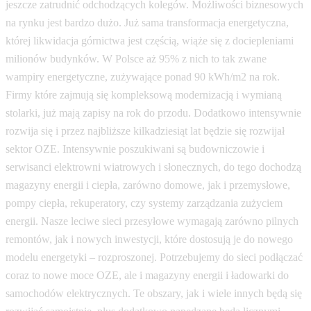
jeszcze zatrudnić odchodzących kolegów. Możliwości biznesowych
na rynku jest bardzo dużo. Już sama transformacja energetyczna,
której likwidacja górnictwa jest częścią, wiąże się z dociepleniami
milionów budynków. W Polsce aż 95% z nich to tak zwane
wampiry energetyczne, zużywające ponad 90 kWh/m2 na rok.
Firmy które zajmują się kompleksową modernizacją i wymianą
stolarki, już mają zapisy na rok do przodu. Dodatkowo intensywnie
rozwija się i przez najbliższe kilkadziesiąt lat będzie się rozwijał
sektor OZE. Intensywnie poszukiwani są budowniczowie i
serwisanci elektrowni wiatrowych i słonecznych, do tego dochodzą
magazyny energii i ciepła, zarówno domowe, jak i przemysłowe,
pompy ciepła, rekuperatory, czy systemy zarządzania zużyciem
energii. Nasze leciwe sieci przesyłowe wymagają zarówno pilnych
remontów, jak i nowych inwestycji, które dostosują je do nowego
modelu energetyki – rozproszonej. Potrzebujemy do sieci podłączać
coraz to nowe moce OZE, ale i magazyny energii i ładowarki do
samochodów elektrycznych. Te obszary, jak i wiele innych będą się