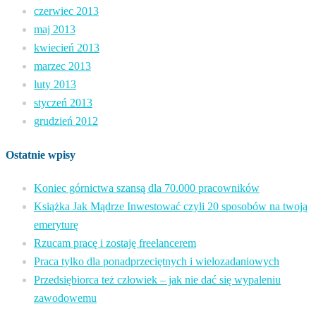
czerwiec 2013
maj 2013
kwiecień 2013
marzec 2013
luty 2013
styczeń 2013
grudzień 2012
Ostatnie wpisy
Koniec górnictwa szansą dla 70.000 pracowników
Książka Jak Mądrze Inwestować czyli 20 sposobów na twoją
emeryturę
Rzucam pracę i zostaję freelancerem
Praca tylko dla ponadprzeciętnych i wielozadaniowych
Przedsiębiorca też człowiek – jak nie dać się wypaleniu
zawodowemu