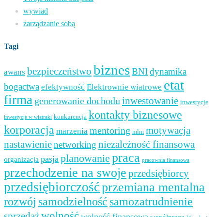
wywiad
zarządzanie sobą
Tagi
biznes
bezpieczeństwo
BNI
dynamika
awans
etat
bogactwa
efektywność
Elektrownie wiatrowe
firma
inwestowanie
generowanie dochodu
inwestycje
kontakty biznesowe
konkurencja
inwestycje w wiatraki
korporacja
mentoring
motywacja
marzenia
mlm
nastawienie
niezależność finansowa
networking
praca
planowanie
pasja
organizacja
pracownia finansowa
przechodzenie na swoje
przedsiębiorcy
przedsiębiorczość
przemiana mentalna
samozatrudnienie
rozwój
samodzielność
wolność
sprzedaż
wolność finansowa
współpraca