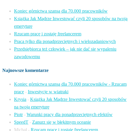
Koniec górnictwa szansą dla 70.000 pracowników
Książka Jak Mądrze Inwestować czyli 20 sposobów na twoją
emeryturę
Rzucam pracę i zostaję freelancerem
Praca tylko dla ponadprzeciętnych i wielozadaniowych
Przedsiębiorca też człowiek – jak nie dać się wypaleniu
zawodowemu
Najnowsze komentarze
Koniec górnictwa szansą dla 70.000 pracowników - Rzucam
pracę
-
Inwestycje w wiatraki
Krysia
-
Książka Jak Mądrze Inwestować czyli 20 sposobów
na twoją emeryturę
Piotr
-
Warunki pracy dla ponadprzeciętnych efektów
SpeedT
-
Zanurz się w błękitnym oceanie
Michał
-
Rzucam pracę i zostaję freelancerem