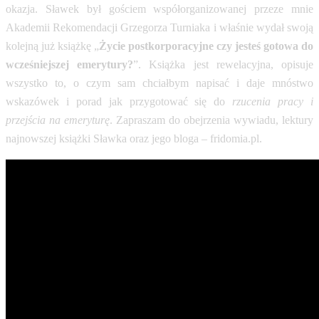
okazja. Sławek był gościem współorganizowanej przeze mnie
Akademii Rekomendacji Grzegorza Turniaka i właśnie wydał swoją
kolejną już książkę „
Życie postkorporacyjne czy jesteś gotowa do
wcześniejszej emerytury?
”. Książka jest rewelacyjna, opisuje
wszystko to, o czym sam chciałbym napisać i daje mnóstwo
wskazówek i porad jak przygotować się do
rzucenia pracy i
przejścia na emeryturę
. Zapraszam do obejrzenia wywiadu, lektury
najnowszej książki Sławka oraz jego bloga – fridomia.pl.