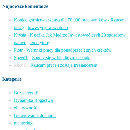
Najnowsze komentarze
Koniec górnictwa szansą dla 70.000 pracowników - Rzucam
pracę
-
Inwestycje w wiatraki
Krysia
-
Książka Jak Mądrze Inwestować czyli 20 sposobów
na twoją emeryturę
Piotr
-
Warunki pracy dla ponadprzeciętnych efektów
SpeedT
-
Zanurz się w błękitnym oceanie
Michał
-
Rzucam pracę i zostaję freelancerem
Kategorie
Bez kategorii
Dynamika Bogactwa
efektywność
Generowanie dochodu
mentoring