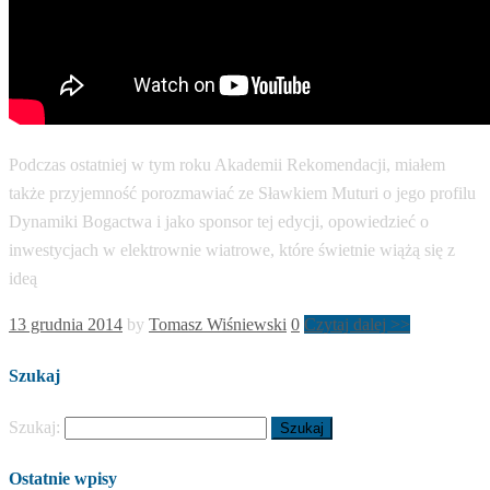
Podczas ostatniej w tym roku Akademii Rekomendacji, miałem
także przyjemność porozmawiać ze Sławkiem Muturi o jego profilu
Dynamiki Bogactwa i jako sponsor tej edycji, opowiedzieć o
inwestycjach w elektrownie wiatrowe, które świetnie wiążą się z
ideą
13 grudnia 2014
by
Tomasz Wiśniewski
0
Czytaj dalej >>
Szukaj
Szukaj:
Ostatnie wpisy