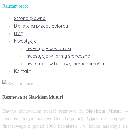
Rzucam pracę
Strona główna
Biblioteka przedsiębiorcy
Blog
Inwestycje
Inwestycje w wiatraki
Inwestycje w farmy słoneczne
Inwestycje w budowę nieruchomości
Kontakt
Rozmowa ze Sławkiem Muturi
Dawno planowałem nagrać rozmowę ze
Sławkiem Muturi
–
rentierem, byłym pracownikiem korporacji, żyjącym z przepływu
finansowego z ponad 1000 kawalerek i w końcu nadarzyła się