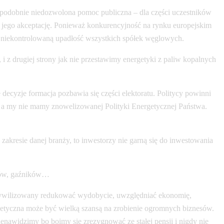
opodobnie niedozwolona pomoc publiczna – dla części uczestników
a jego akceptację. Ponieważ konkurencyjność na rynku europejskim
i niekontrolowaną upadłość wszystkich spółek węglowych.
 z drugiej strony jak nie przestawimy energetyki z paliw kopalnych
 decyzje formacja pozbawia się części elektoratu. Politycy powinni
 rok a my nie mamy znowelizowanej Polityki Energetycznej Państwa.
akresie danej branży, to inwestorzy nie garną się do inwestowania
onów, gaźników…
b cywilizowany redukować wydobycie, uwzględniać ekonomię,
getyczna może być wielką szansą na zrobienie ogromnych biznesów.
ienawidzimy bo boimy się zrezygnować ze stałej pensji i nigdy nie