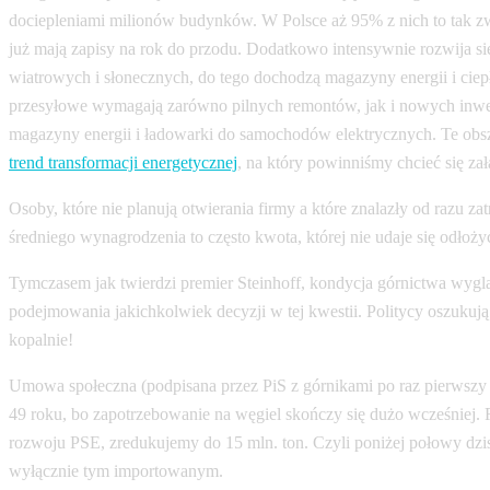
dociepleniami milionów budynków. W Polsce aż 95% z nich to tak z
już mają zapisy na rok do przodu. Dodatkowo intensywnie rozwija się 
wiatrowych i słonecznych, do tego dochodzą magazyny energii i ciep
przesyłowe wymagają zarówno pilnych remontów, jak i nowych inwest
magazyny energii i ładowarki do samochodów elektrycznych. Te obsza
trend transformacji energetycznej
, na który powinniśmy chcieć się zał
Osoby, które nie planują otwierania firmy a które znalazły od razu 
średniego wynagrodzenia to często kwota, której nie udaje się odłożyć
Tymczasem jak twierdzi premier Steinhoff, kondycja górnictwa wygląd
podejmowania jakichkolwiek decyzji w tej kwestii. Politycy oszuk
kopalnie!
Umowa społeczna (podpisana przez PiS z górnikami po raz pierwszy 
49 roku, bo zapotrzebowanie na węgiel skończy się dużo wcześniej
rozwoju PSE, zredukujemy do 15 mln. ton. Czyli poniżej połowy dz
wyłącznie tym importowanym.