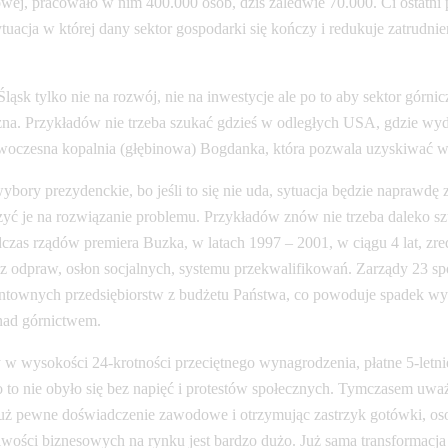
ojowej, pracowało w nim 400.000 osób, dziś zaledwie 70.000. Ci ostat
tuacja w której dany sektor gospodarki się kończy i redukuje zatrudnie
Śląsk tylko nie na rozwój, nie na inwestycje ale po to aby sektor gó
eczna. Przykładów nie trzeba szukać gdzieś w odległych USA, gdzie w
nowoczesna kopalnia (głębinowa) Bogdanka, która pozwala uzyskiwać węg
bory prezydenckie, bo jeśli to się nie uda, sytuacja będzie naprawdę
zyć je na rozwiązanie problemu. Przykładów znów nie trzeba daleko sz
dczas rządów premiera Buzka, w latach 1997 – 2001, w ciągu 4 lat, z
jąc z odpraw, osłon socjalnych, systemu przekwalifikowań. Zarządy 23
townych przedsiębiorstw z budżetu Państwa, co powoduje spadek wydaj
 nad górnictwem.
 wysokości 24-krotności przeciętnego wynagrodzenia, płatne 5-letnie
 nie obyło się bez napięć i protestów społecznych. Tymczasem uważa
już pewne doświadczenie zawodowe i otrzymując zastrzyk gotówki, oso
ości biznesowych na rynku jest bardzo dużo. Już sama transformacja en