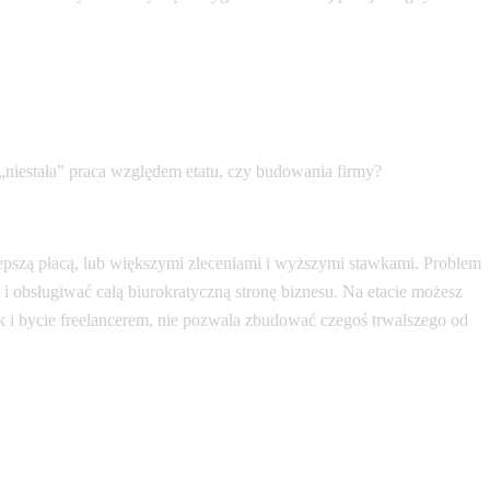
 „niestała” praca względem etatu, czy budowania firmy?
lepszą płacą, lub większymi zleceniami i wyższymi stawkami. Problem
ia i obsługiwać całą biurokratyczną stronę biznesu. Na etacie możesz
ak i bycie freelancerem, nie pozwala zbudować czegoś trwalszego od