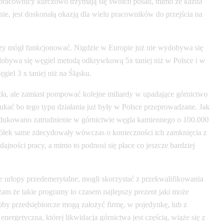
ni pracownicy kurczowo trzymają się swoich posad, mimo że każda
nie, jest doskonałą okazją dla wielu pracowników do przejścia na
rniczy mógł funkcjonować. Nigdzie w Europie już nie wydobywa się
ydobywa się węgiel metodą odkrywkową 5x taniej niż w Polsce i w
iel 3 x taniej niż na Śląsku.
 zła, ale zamiast pompować kolejne miliardy w upadające górnictwo
ukać bo tego typu działania już były w Polsce przeprowadzane. Jak
redukowano zatrudnienie w górnictwie węgla kamiennego o 100.000
 spółek same zdecydowały wówczas o konieczności ich zamknięcia z
ności pracy, a mimo to podnosi się płace co jeszcze bardziej
 urlopy przedemerytalne, mogli skorzystać z przekwalifikowania
m że takie programy to czasem najlepszy prezent jaki może
by przedsiębiorcze mogą założyć firmę, w pojedynkę, lub z
ergetyczna, której likwidacja górnictwa jest częścią, wiąże się z