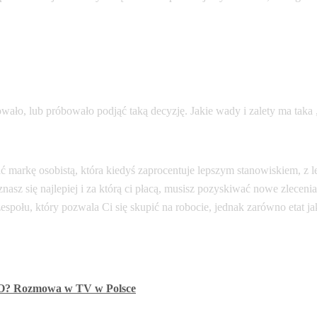
owało, lub próbowało podjąć taką decyzję. Jakie wady i zalety ma taka
ć markę osobistą, która kiedyś zaprocentuje lepszym stanowiskiem, z 
 znasz się najlepiej i za którą ci płacą, musisz pozyskiwać nowe zlecen
społu, który pozwala Ci się skupić na robocie, jednak zarówno etat j
ozmowa w TV w Polsce