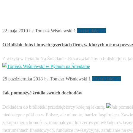
22 maja 2019
by
Tomasz Wiśniewski
1
Czytaj dalej >>
O Bullshit Jobs i innych grzechach firm, w których nie ma przys
Z wizytą w Pytaniu Na Śniadanie. Rozmawialiśmy o bullshit jobs, jał
25 października 2018
by
Tomasz Wiśniewski
1
Czytaj dalej >>
Jak pomnożyć źródła swoich dochodów
Dokładam do biblioteki przedsiębiorcy kolejną lekturę,
niedostępne póki co w Polsce, ale mimo to, bardzo inspirująca. Zaw
zakupu nieruchomości z minimalnym, lub zerowym wkładem własnym, 
instrumentach finansowych, fundusze inwestycyjne, zarabianie na sw