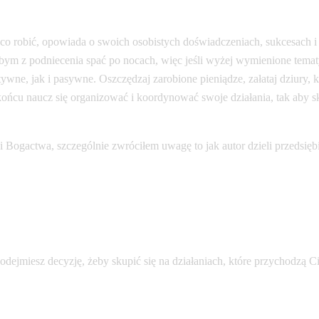
 co robić, opowiada o swoich osobistych doświadczeniach, sukcesach i
m z podniecenia spać po nocach, więc jeśli wyżej wymienione tematy s
ne, jak i pasywne. Oszczędzaj zarobione pieniądze, załataj dziury, k
końcu naucz się organizować i koordynować swoje działania, tak aby sku
 Bogactwa, szczególnie zwróciłem uwagę to jak autor dzieli przedsięb
odejmiesz decyzję, żeby skupić się na działaniach, które przychodzą Ci