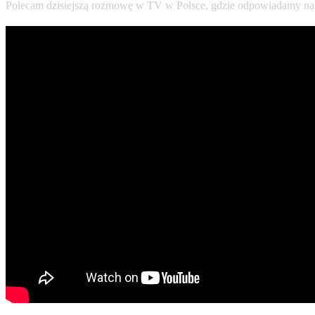
Polecam dzisiejszą rozmowę w TV w Polsce, gdzie odpowiadamy na ty