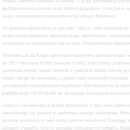
Polskie Górnictwo odchodzi do historii. U progu transformacji ustr
godzina ich pracy przynosi straty polskiej gospodarce. Tymczasem, sy
swoje, a przynajmniej poprawienia swojej sytuacji finansowej.
Do górnictwa dopłaciliśmy w tym roku 7mld. zł., które popłynęły na 
węgla metodą głębinową, która jest droga, nieefektywna i niebezpi
dodatku jest on lepszej jakości niż ten nasz. Przykładem jest nasza 
Rozumiem, że dla Rządu najwyższym priorytetem jest teraz wygrać wy
(w 2025 roku ma to już być zawrotne 9 mld.), lepiej byłoby przeznac
powiedział premier Janusz Steinhoff w podcaście Jakuba Wiecha, po
etatów, nikogo nie zwalniając, ci górnicy sami odchodzili korzysta
powodu braku ekonomiczności wydobycia. Dziś dopłaca się do nieren
pogłębia straty. Od 10 lat nikt się nie zajmuje racjonalnym nadzorem
Górnicy z likwidowanych kopalń otrzymywali w tym czasie odprawy w
zawodowego, czy pomocy w znalezieniu nowego zatrudnienia. Mimo to
otrzymać pracownik w całej swojej karierze zawodowej. Posiadając 
kolegami z kopalni, i jeszcze zatrudnić odchodzących kolegów. Możliw