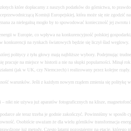
 złotych które dopłacamy z naszych podatków do górnictwa, to prawd
iceprzewodniczącą Komisji Europejskiej, która może się nie zgodzić n
uznana za nielegalną mogło by to spowodować konieczność jej zwrotu 
ergii w Europie, co wpływa na konkurencyjność polskiej gospodarki, i
w konkurencji na rynkach światowych będzie się liczył ślad weglowy.
tórej politycy z tyłu głowy mają najbliższe wybory. Podejmując trudne
 się pracuje na miejsce w historii a nie na słupki popularności. Minął
ałami (jak w UK, czy Niemczech) i realizowany przez kolejne rządy.
ność warunków. Jeśli z każdym nowym rządem zmienia się politykę w z
ci – nikt nie używa już aparatów fotograficznych na klisze, magnetof
gospodarce ale teraz trzeba je godnie zakończyć. Powinniśmy w sposó
ntowność. Osobiście uważam że dla wielu górników transformacja ener
sprawdzone już metody. Często latami pozostajemy na etacie, którego n