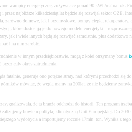
wane wampiry energetyczne, zużywające ponad 90 kWh/m2 na rok. Firm
i przez najbliższe kilkadziesiąt lat będzie się rozwijał sektor OZE. 
ła, zarówno domowe, jak i przemysłowe, pompy ciepła, rekuperatory, c
ycji, które dostosują je do nowego modelu energetyki – rozproszonej
ry, jak i wiele innych będą się rozwijać samoistnie, plus dodatkowo 
apać i na nim zarobić.
zatrudnienie w innym przedsiębiorstwie, mogą z kolei otrzymany bonus
k
 przez cały okres zatrudnienia.
a fatalnie, generuje ono potężne straty, nad którymi przechodzi się d
ują górników mówiąc, że węgla mamy na 200lat. że nie będziemy zamy
zasygnalizowała, że ta branża odchodzi do historii. Ten program trz
. Realizujemy bowiem politykę klimatyczną Unii Europejskiej. Do 20
isiejszego wydobycia a importujemy rocznie 17mln. ton. Wynika z te