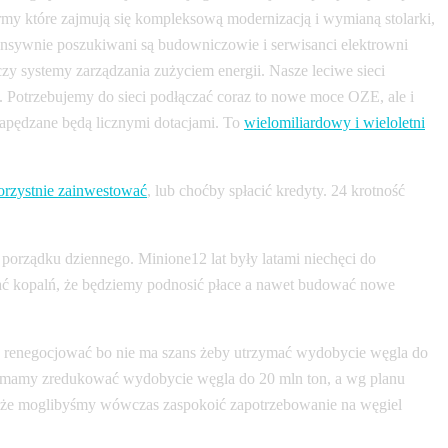
y które zajmują się kompleksową modernizacją i wymianą stolarki,
Intensywnie poszukiwani są budowniczowie i serwisanci elektrowni
zy systemy zarządzania zużyciem energii. Nasze leciwe sieci
. Potrzebujemy do sieci podłączać coraz to nowe moce OZE, ale i
napędzane będą licznymi dotacjami. To
wielomiliardowy i wieloletni
orzystnie zainwestować
, lub choćby spłacić kredyty. 24 krotność
o porządku dziennego. Minione12 lat były latami niechęci do
kać kopalń, że będziemy podnosić płace a nawet budować nowe
eba renegocjować bo nie ma szans żeby utrzymać wydobycie węgla do
30 mamy zredukować wydobycie węgla do 20 mln ton, a wg planu
go że moglibyśmy wówczas zaspokoić zapotrzebowanie na węgiel