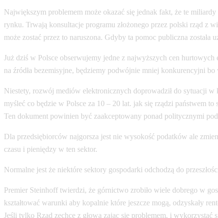
Największym problemem może okazać się jednak fakt, że te miliardy
rynku. Trwają konsultacje programu złożonego przez polski rząd z w
może zostać przez to naruszona. Gdyby ta pomoc publiczna została 
Już dziś w Polsce obserwujemy jedne z najwyższych cen hurtowych en
na źródła bezemisyjne, będziemy podwójnie mniej konkurencyjni bo 
Niestety, rozwój mediów elektronicznych doprowadził do sytuacji w k
myśleć co będzie w Polsce za 10 – 20 lat. jak się rządzi państwem to
Ten dokument powinien być zaakceptowany ponad politycznymi podzi
Dla przedsiębiorców najgorsza jest nie wysokość podatków ale zmien
czasu i pieniędzy w ten sektor.
Normalne jest że niektóre sektory gospodarki odchodzą do przeszłoś
Premier Steinhoff twierdzi, że górnictwo zrobiło wiele dobrego w 
kształtować warunki aby kopalnie które jeszcze mogą, odzyskały re
Jeśli tylko Rząd zechce z głową zając się problemem, i wykorzystać 