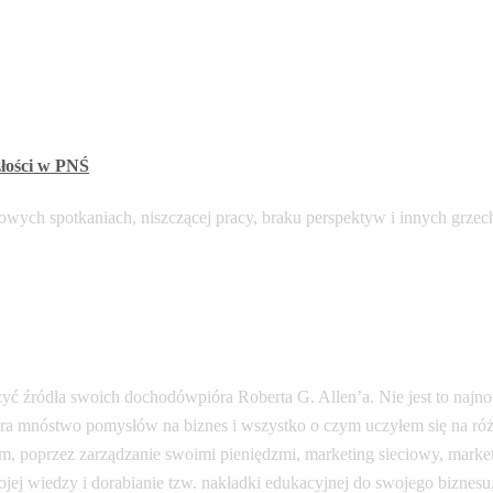
złości w PNŚ
owych spotkaniach, niszczącej pracy, braku perspektyw i innych grzec
pióra Roberta G. Allen’a. Nie jest to najn
iera mnóstwo pomysłów na biznes i wszystko o czym uczyłem się na róż
poprzez zarządzanie swoimi pieniędzmi, marketing sieciowy, marketi
ojej wiedzy i dorabianie tzw. nakładki edukacyjnej do swojego biznes