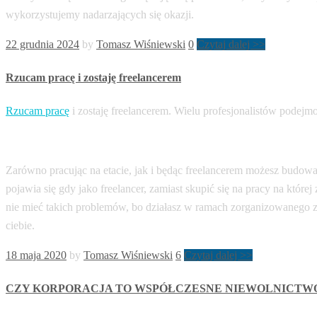
wykorzystujemy nadarzających się okazji.
22 grudnia 2024
by
Tomasz Wiśniewski
0
Czytaj dalej >>
Rzucam pracę i zostaję freelancerem
Rzucam pracę
i zostaję freelancerem. Wielu profesjonalistów podejm
Zarówno pracując na etacie, jak i będąc freelancerem możesz budowa
pojawia się gdy jako freelancer, zamiast skupić się na pracy na której
nie mieć takich problemów, bo działasz w ramach zorganizowanego ze
ciebie.
18 maja 2020
by
Tomasz Wiśniewski
6
Czytaj dalej >>
CZY KORPORACJA TO WSPÓŁCZESNE NIEWOLNICTWO? R