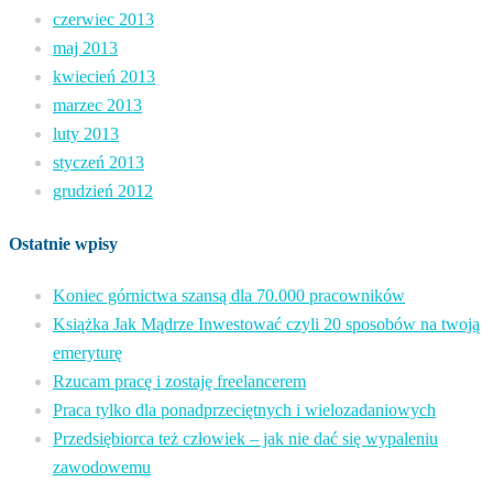
czerwiec 2013
maj 2013
kwiecień 2013
marzec 2013
luty 2013
styczeń 2013
grudzień 2012
Ostatnie wpisy
Koniec górnictwa szansą dla 70.000 pracowników
Książka Jak Mądrze Inwestować czyli 20 sposobów na twoją
emeryturę
Rzucam pracę i zostaję freelancerem
Praca tylko dla ponadprzeciętnych i wielozadaniowych
Przedsiębiorca też człowiek – jak nie dać się wypaleniu
zawodowemu