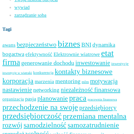
wywiad
zarządzanie sobą
Tagi
biznes
bezpieczeństwo
BNI
dynamika
awans
etat
bogactwa
efektywność
Elektrownie wiatrowe
firma
inwestowanie
generowanie dochodu
inwestycje
kontakty biznesowe
konkurencja
inwestycje w wiatraki
korporacja
mentoring
motywacja
marzenia
mlm
nastawienie
niezależność finansowa
networking
praca
planowanie
pasja
organizacja
pracownia finansowa
przechodzenie na swoje
przedsiębiorcy
przedsiębiorczość
przemiana mentalna
samozatrudnienie
rozwój
samodzielność
wolność
sprzedaż