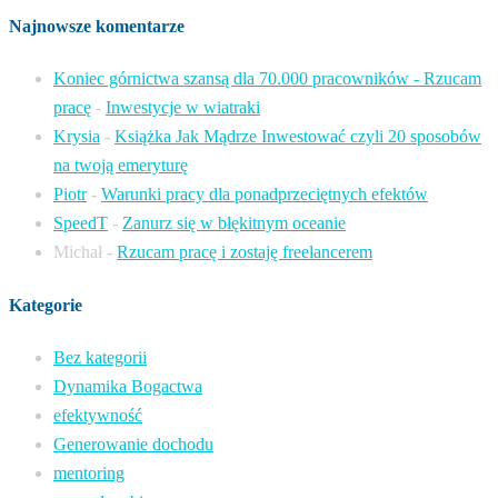
Najnowsze komentarze
Koniec górnictwa szansą dla 70.000 pracowników - Rzucam
pracę
-
Inwestycje w wiatraki
Krysia
-
Książka Jak Mądrze Inwestować czyli 20 sposobów
na twoją emeryturę
Piotr
-
Warunki pracy dla ponadprzeciętnych efektów
SpeedT
-
Zanurz się w błękitnym oceanie
Michał
-
Rzucam pracę i zostaję freelancerem
Kategorie
Bez kategorii
Dynamika Bogactwa
efektywność
Generowanie dochodu
mentoring