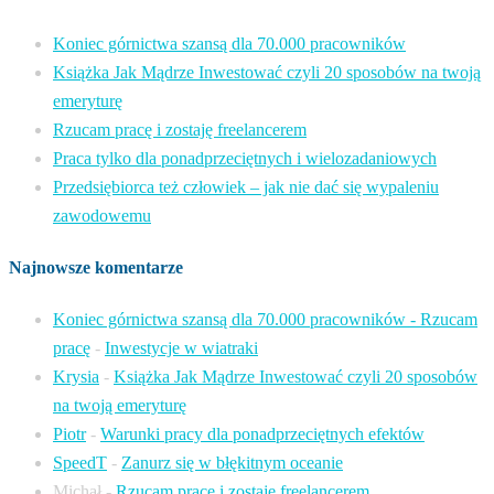
Koniec górnictwa szansą dla 70.000 pracowników
Książka Jak Mądrze Inwestować czyli 20 sposobów na twoją
emeryturę
Rzucam pracę i zostaję freelancerem
Praca tylko dla ponadprzeciętnych i wielozadaniowych
Przedsiębiorca też człowiek – jak nie dać się wypaleniu
zawodowemu
Najnowsze komentarze
Koniec górnictwa szansą dla 70.000 pracowników - Rzucam
pracę
-
Inwestycje w wiatraki
Krysia
-
Książka Jak Mądrze Inwestować czyli 20 sposobów
na twoją emeryturę
Piotr
-
Warunki pracy dla ponadprzeciętnych efektów
SpeedT
-
Zanurz się w błękitnym oceanie
Michał
-
Rzucam pracę i zostaję freelancerem