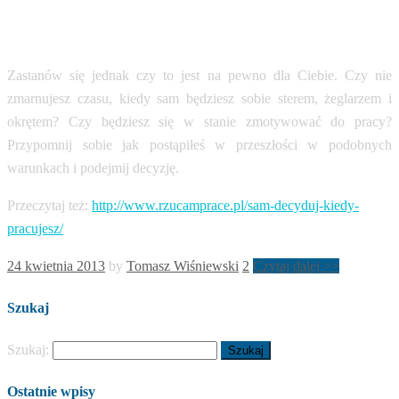
Zastanów się jednak czy to jest na pewno dla Ciebie. Czy nie
zmarnujesz czasu, kiedy sam będziesz sobie sterem, żeglarzem i
okrętem? Czy będziesz się w stanie zmotywować do pracy?
Przypomnij sobie jak postąpiłeś w przeszłości w podobnych
warunkach i podejmij decyzję.
Przeczytaj też:
http://www.rzucamprace.pl/sam-decyduj-kiedy-
pracujesz/
24 kwietnia 2013
by
Tomasz Wiśniewski
2
Czytaj dalej >>
Szukaj
Szukaj:
Ostatnie wpisy