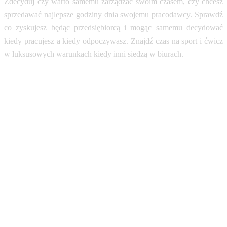
Zdecyduj czy warto samemu zarządzać
swoim czasem, czy chcesz
sprzedawać najlepsze godziny dnia swojemu pracodawcy.
Sprawdź
co zyskujesz będąc przedsiębiorcą i mogąc samemu decydować
kiedy pracujesz a kiedy odpoczywasz. Znajdź czas na sport i ćwicz
w luksusowych warunkach kiedy inni siedzą w biurach
.