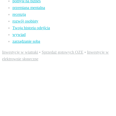
pomysł na biznes
przemiana mentalna
recenzja
rozwój osobisty
Twoja historia odejścia
wywiad
zarządzanie sobą
Inwestycje w wiatraki
•
Sprzedaż gotowych OZE
•
Inwestycje w
elektrownie słoneczne