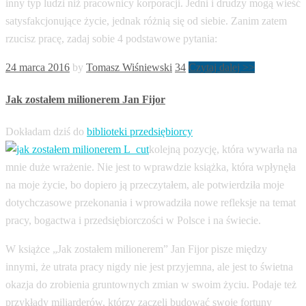
inny typ ludzi niż pracownicy korporacji. Jedni i drudzy mogą wieść
satysfakcjonujące życie, jednak różnią się od siebie. Zanim zatem
rzucisz pracę, zadaj sobie 4 podstawowe pytania:
24 marca 2016
by
Tomasz Wiśniewski
34
Czytaj dalej >>
Jak zostałem milionerem Jan Fijor
Dokładam dziś do
biblioteki przedsiębiorcy
kolejną pozycję, która wywarła na
mnie duże wrażenie. Nie jest to wprawdzie książka, która wpłynęła
na moje życie, bo dopiero ją przeczytałem, ale potwierdziła moje
dotychczasowe przekonania i wprowadziła nowe refleksje na temat
pracy, bogactwa i przedsiębiorczości w Polsce i na świecie.
W książce „Jak zostałem milionerem” Jan Fijor pisze między
innymi, że utrata pracy nigdy nie jest przyjemna, ale jest to świetna
okazja do zrobienia gruntownych zmian w swoim życiu. Podaje też
przykłady miliarderów, którzy zaczęli budować swoje fortuny