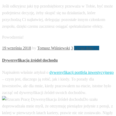
Jeśli odkryjesz jaki typ przedsiębiorcy przeważa w Tobie, być może
podejmiesz decyzję, żeby skupić się na działaniach, które
przychodzą Ci najłatwiej, delegując pozostałe innym członkom
zespołu, dzięki czemu zaczniesz osiągać spektakularne efekty.
Powodzenia!
19 września 2018
by
Tomasz Wiśniewski
3
Czytaj dalej >>
Dywersyfikacja źródeł dochodu
Napisałem właśnie artykuł o
dywersyfikacji portfela inwestycyjnego
– czym jest, dlaczego ją robić, jak i kiedy. To porady dla
inwestorów, ale dla mnie, kiedy pracowałem na etacie, istotne było
zacząć od dywersyfikacji źródeł swoich dochodów.
Do szału
doprowadzała mnie myśl, że otrzymuję pieniądze jedynie z pensji, z
której w pierwszych latach kariery, prawie nic nie zostawało. Nigdy