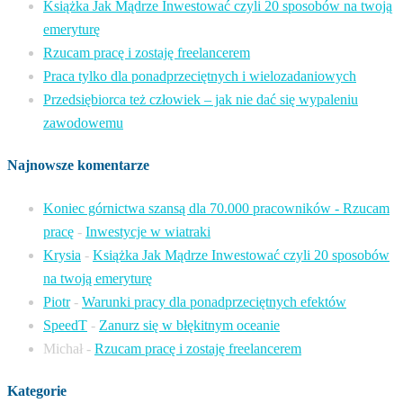
Książka Jak Mądrze Inwestować czyli 20 sposobów na twoją
emeryturę
Rzucam pracę i zostaję freelancerem
Praca tylko dla ponadprzeciętnych i wielozadaniowych
Przedsiębiorca też człowiek – jak nie dać się wypaleniu
zawodowemu
Najnowsze komentarze
Koniec górnictwa szansą dla 70.000 pracowników - Rzucam
pracę
-
Inwestycje w wiatraki
Krysia
-
Książka Jak Mądrze Inwestować czyli 20 sposobów
na twoją emeryturę
Piotr
-
Warunki pracy dla ponadprzeciętnych efektów
SpeedT
-
Zanurz się w błękitnym oceanie
Michał
-
Rzucam pracę i zostaję freelancerem
Kategorie