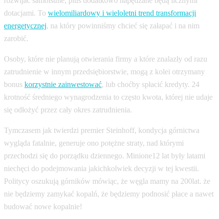
rozwijać samoistnie, plus dodatkowo napędzane będą licznymi
dotacjami. To
wielomiliardowy i wieloletni trend transformacji
energetycznej
, na który powinniśmy chcieć się załapać i na nim
zarobić.
Osoby, które nie planują otwierania firmy a które znalazły od razu
zatrudnienie w innym przedsiębiorstwie, mogą z kolei otrzymany
bonus
korzystnie zainwestować
, lub choćby spłacić kredyty. 24
krotność średniego wynagrodzenia to często kwota, której nie udaje
się odłożyć przez cały okres zatrudnienia.
Tymczasem jak twierdzi premier Steinhoff, kondycja górnictwa
wygląda fatalnie, generuje ono potężne straty, nad którymi
przechodzi się do porządku dziennego. Minione12 lat były latami
niechęci do podejmowania jakichkolwiek decyzji w tej kwestii.
Politycy oszukują górników mówiąc, że węgla mamy na 200lat. że
nie będziemy zamykać kopalń, że będziemy podnosić płace a nawet
budować nowe kopalnie!