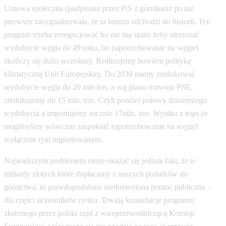
Umowa społeczna (podpisana przez PiS z górnikami po raz
pierwszy zasygnalizowała, że ta branża odchodzi do historii. Ten
program trzeba renegocjować bo nie ma szans żeby utrzymać
wydobycie węgla do 49 roku, bo zapotrzebowanie na węgiel
skończy się dużo wcześniej. Realizujemy bowiem politykę
klimatyczną Unii Europejskiej. Do 2030 mamy zredukować
wydobycie węgla do 20 mln ton, a wg planu rozwoju PSE,
zredukujemy do 15 mln. ton. Czyli poniżej połowy dzisiejszego
wydobycia a importujemy rocznie 17mln. ton. Wynika z tego że
moglibyśmy wówczas zaspokoić zapotrzebowanie na węgiel
wyłącznie tym importowanym.
Największym problemem może okazać się jednak fakt, że te
miliardy złotych które dopłacamy z naszych podatków do
górnictwa, to prawdopodobnie niedozwolona pomoc publiczna –
dla części uczestników rynku. Trwają konsultacje programu
złożonego przez polski rząd z wiceprzewodniczącą Komisji