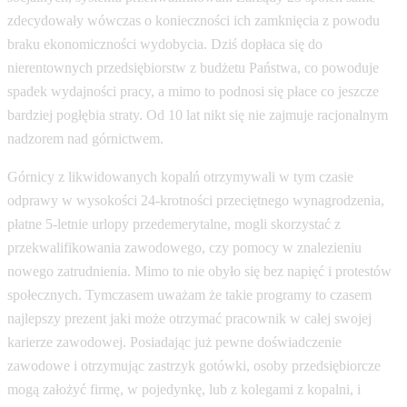
zdecydowały wówczas o konieczności ich zamknięcia z powodu
braku ekonomiczności wydobycia. Dziś dopłaca się do
nierentownych przedsiębiorstw z budżetu Państwa, co powoduje
spadek wydajności pracy, a mimo to podnosi się płace co jeszcze
bardziej pogłębia straty. Od 10 lat nikt się nie zajmuje racjonalnym
nadzorem nad górnictwem.
Górnicy z likwidowanych kopalń otrzymywali w tym czasie
odprawy w wysokości 24-krotności przeciętnego wynagrodzenia,
płatne 5-letnie urlopy przedemerytalne, mogli skorzystać z
przekwalifikowania zawodowego, czy pomocy w znalezieniu
nowego zatrudnienia. Mimo to nie obyło się bez napięć i protestów
społecznych. Tymczasem uważam że takie programy to czasem
najlepszy prezent jaki może otrzymać pracownik w całej swojej
karierze zawodowej. Posiadając już pewne doświadczenie
zawodowe i otrzymując zastrzyk gotówki, osoby przedsiębiorcze
mogą założyć firmę, w pojedynkę, lub z kolegami z kopalni, i