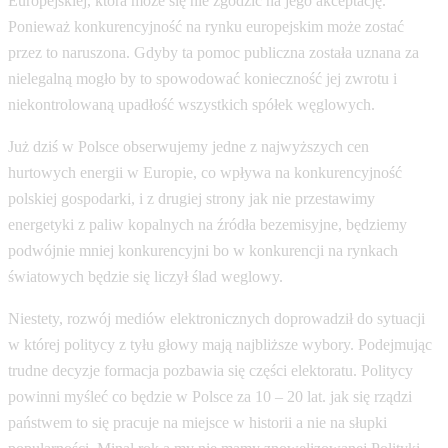
Europejskiej, która może się nie zgodzić na jego akceptację.
Ponieważ konkurencyjność na rynku europejskim może zostać
przez to naruszona. Gdyby ta pomoc publiczna została uznana za
nielegalną mogło by to spowodować konieczność jej zwrotu i
niekontrolowaną upadłość wszystkich spółek węglowych.
Już dziś w Polsce obserwujemy jedne z najwyższych cen
hurtowych energii w Europie, co wpływa na konkurencyjność
polskiej gospodarki, i z drugiej strony jak nie przestawimy
energetyki z paliw kopalnych na źródła bezemisyjne, będziemy
podwójnie mniej konkurencyjni bo w konkurencji na rynkach
światowych będzie się liczył ślad weglowy.
Niestety, rozwój mediów elektronicznych doprowadził do sytuacji
w której politycy z tyłu głowy mają najbliższe wybory. Podejmując
trudne decyzje formacja pozbawia się części elektoratu. Politycy
powinni myśleć co będzie w Polsce za 10 – 20 lat. jak się rządzi
państwem to się pracuje na miejsce w historii a nie na słupki