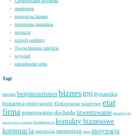
Generowanie dochodu
mentoring
pomysł na biznes
przemiana mentalna
recenzja
rozwój osobisty
Twoja historia odejścia
wywiad
zarządzanie sobą
Tagi
biznes
bezpieczeństwo
BNI
dynamika
awans
etat
bogactwa
efektywność
Elektrownie wiatrowe
firma
inwestowanie
generowanie dochodu
inwestycje
kontakty biznesowe
konkurencja
inwestycje w wiatraki
korporacja
mentoring
motywacja
marzenia
mlm