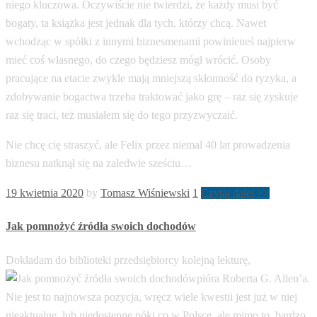
niego kluczowa. Oczywiście nie twierdzi, że każdy musi być
bogaty, ta książka jest jednak dla tych, którzy chcą. Nawet
wchodząc w spółki z innymi biznesmenami powinieneś najpierw
mieć coś własnego, do czego będziesz mógł wrócić. Osoby
pracujące na etacie zwykle mają mniejszą skłonność do ryzyka, a
zdobywanie bogactwa trzeba traktować jako grę – raz się zyskuje
raz się traci, też musiałem się do tego przyzwyczaić.
Nie chcę cię straszyć, ale Felix przez niemal 40 lat prowadzenia
biznesu natknął się na zaledwie sześciu…
19 kwietnia 2020
by
Tomasz Wiśniewski
1
Czytaj dalej >>
Jak pomnożyć źródła swoich dochodów
Dokładam do biblioteki przedsiębiorcy kolejną lekturę,
pióra Roberta G. Allen’a.
Nie jest to najnowsza pozycja, wręcz wiele kwestii jest już w niej
nieaktualne, lub niedostępne póki co w Polsce, ale mimo to, bardzo