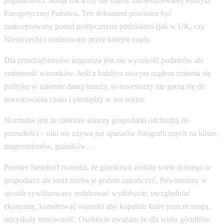
popularności. Minął rok a my nie mamy znowelizowanej Polityki
Energetycznej Państwa. Ten dokument powinien być
zaakceptowany ponad politycznymi podziałami (jak w UK, czy
Niemczech) i realizowany przez kolejne rządy.
Dla przedsiębiorców najgorsza jest nie wysokość podatków ale
zmienność warunków. Jeśli z każdym nowym rządem zmienia się
politykę w zakresie danej branży, to inwestorzy nie garną się do
inwestowania czasu i pieniędzy w ten sektor.
Normalne jest że niektóre sektory gospodarki odchodzą do
przeszłości – nikt nie używa już aparatów fotograficznych na klisze,
magnetofonów, gaźników…
Premier Steinhoff twierdzi, że górnictwo zrobiło wiele dobrego w
gospodarce ale teraz trzeba je godnie zakończyć. Powinniśmy w
sposób cywilizowany redukować wydobycie, uwzględniać
ekonomię, kształtować warunki aby kopalnie które jeszcze mogą,
odzyskały rentowność. Osobiście uważam że dla wielu górników