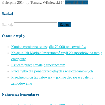
3 sierpnia 2014
by
Tomasz Wiśniewski
14
Czytaj dalej >>
Szukaj
Szukaj:
Ostatnie wpisy
Koniec górnictwa szansą dla 70.000 pracowników
Książka Jak Mądrze Inwestować czyli 20 sposobów na twoją
emeryturę
Rzucam pracę i zostaję freelancerem
Praca tylko dla ponadprzeciętnych i wielozadaniowych
Przedsiębiorca też człowiek – jak nie dać się wypaleniu
zawodowemu
Najnowsze komentarze