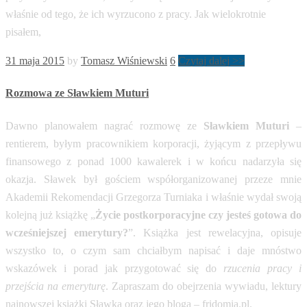
właśnie od tego, że ich wyrzucono z pracy. Jak wielokrotnie
pisałem,
31 maja 2015
by
Tomasz Wiśniewski
6
Czytaj dalej >>
Rozmowa ze Sławkiem Muturi
Dawno planowałem nagrać rozmowę ze
Sławkiem Muturi
–
rentierem, byłym pracownikiem korporacji, żyjącym z przepływu
finansowego z ponad 1000 kawalerek i w końcu nadarzyła się
okazja. Sławek był gościem współorganizowanej przeze mnie
Akademii Rekomendacji Grzegorza Turniaka i właśnie wydał swoją
kolejną już książkę „
Życie postkorporacyjne czy jesteś gotowa do
wcześniejszej emerytury?
”. Książka jest rewelacyjna, opisuje
wszystko to, o czym sam chciałbym napisać i daje mnóstwo
wskazówek i porad jak przygotować się do
rzucenia pracy i
przejścia na emeryturę
. Zapraszam do obejrzenia wywiadu, lektury
najnowszej książki Sławka oraz jego bloga – fridomia.pl.