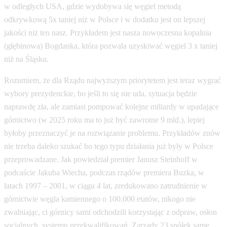
w odległych USA, gdzie wydobywa się węgiel metodą
odkrywkową 5x taniej niż w Polsce i w dodatku jest on lepszej
jakości niż ten nasz. Przykładem jest nasza nowoczesna kopalnia
(głębinowa) Bogdanka, która pozwala uzyskiwać węgiel 3 x taniej
niż na Śląsku.
Rozumiem, że dla Rządu najwyższym priorytetem jest teraz wygrać
wybory prezydenckie, bo jeśli to się nie uda, sytuacja będzie
naprawdę zła, ale zamiast pompować kolejne miliardy w upadające
górnictwo (w 2025 roku ma to już być zawrotne 9 mld.), lepiej
byłoby przeznaczyć je na rozwiązanie problemu. Przykładów znów
nie trzeba daleko szukać bo tego typu działania już były w Polsce
przeprowadzane. Jak powiedział premier Janusz Steinhoff w
podcaście Jakuba Wiecha, podczas rządów premiera Buzka, w
latach 1997 – 2001, w ciągu 4 lat, zredukowano zatrudnienie w
górnictwie węgla kamiennego o 100.000 etatów, nikogo nie
zwalniając, ci górnicy sami odchodzili korzystając z odpraw, osłon
socjalnych, systemu przekwalifikowań. Zarządy 23 spółek same