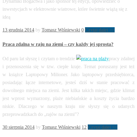
Dynamiki Bogactwa i jako sponsor tej edycji, opowiedzieć o
inwestycjach w elektrownie wiatrowe, które świetnie wiążą się z
ideą
13 grudnia 2014
by
Tomasz Wiśniewski
0
Czytaj dalej >>
Praca zdalna w raju na ziemi – czy każdy jej sprosta?
Od paru lat słyszę i czytam o trendzie
pracy zdalnej
i przenoszenia się w tzw. ciepłe kraje. Temat poruszany jest też
w książce Laptopowy Milioner. Jako laptopowy przedsiębiorca,
posiadając łącze internetowe, jesteś dziś w stanie pracować z
dowolnego miejsca na ziemi. Jest kilka takich miejsc, gdzie klimat
jest wprost wymarzony, plaże niebiańskie a koszty życia bardzo
niskie. Dlaczego w naszym kraju nie słyszy się o udanych
przeprowadzkach do „rajów na ziemi”?
30 sierpnia 2014
by
Tomasz Wiśniewski
12
Czytaj dalej >>