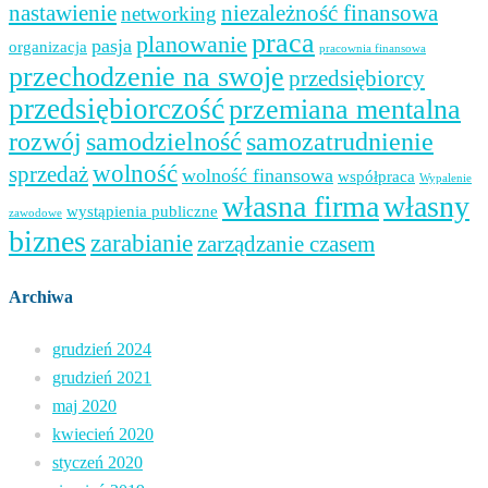
nastawienie
niezależność finansowa
networking
praca
planowanie
pasja
organizacja
pracownia finansowa
przechodzenie na swoje
przedsiębiorcy
przedsiębiorczość
przemiana mentalna
samozatrudnienie
rozwój
samodzielność
wolność
sprzedaż
wolność finansowa
współpraca
Wypalenie
własna firma
własny
wystąpienia publiczne
zawodowe
biznes
zarabianie
zarządzanie czasem
Archiwa
grudzień 2024
grudzień 2021
maj 2020
kwiecień 2020
styczeń 2020