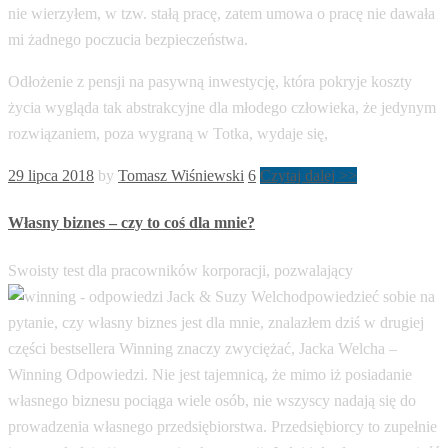
nie wierzyłem, w tzw. stałą pracę, zatem umowa o pracę nie dawała
mi żadnego poczucia bezpieczeństwa.
Odłożenie z pensji na pasywną inwestycję, która pokryje koszty
życia wygląda tak abstrakcyjne dla młodego człowieka, że jedynym
rozwiązaniem, poza wygraną w Totka, wydaje się,
29 lipca 2018
by
Tomasz Wiśniewski
6
Czytaj dalej >>
Własny biznes – czy to coś dla mnie?
Swoisty test dla pracowników korporacji, pozwalający
odpowiedzieć sobie na
pytanie, czy własny biznes jest dla mnie, znalazłem dziś w drugiej
części bestsellera Winning znaczy zwyciężać, Jacka Welcha –
Winning Odpowiedzi. Nie jest tajemnicą, że mimo iż posiadanie
własnego biznesu pociąga wiele osób, nie wszyscy nadają się do
prowadzenia własnego przedsiębiorstwa. Przedsiębiorcy to zupełnie