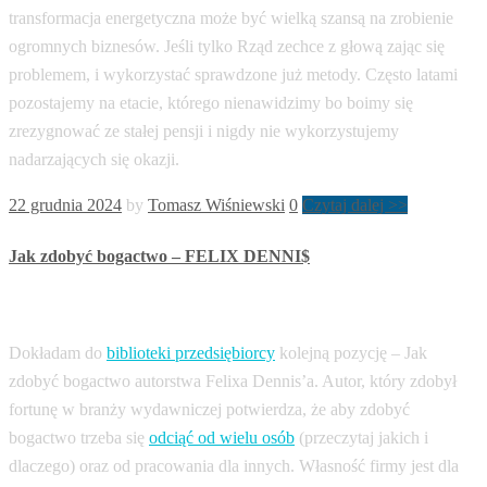
transformacja energetyczna może być wielką szansą na zrobienie
ogromnych biznesów. Jeśli tylko Rząd zechce z głową zając się
problemem, i wykorzystać sprawdzone już metody. Często latami
pozostajemy na etacie, którego nienawidzimy bo boimy się
zrezygnować ze stałej pensji i nigdy nie wykorzystujemy
nadarzających się okazji.
22 grudnia 2024
by
Tomasz Wiśniewski
0
Czytaj dalej >>
Jak zdobyć bogactwo – FELIX DENNI$
Dokładam do
biblioteki przedsiębiorcy
kolejną pozycję – Jak
zdobyć bogactwo autorstwa Felixa Dennis’a. Autor, który zdobył
fortunę w branży wydawniczej potwierdza, że aby zdobyć
bogactwo trzeba się
odciąć od wielu osób
(przeczytaj jakich i
dlaczego) oraz od pracowania dla innych. Własność firmy jest dla