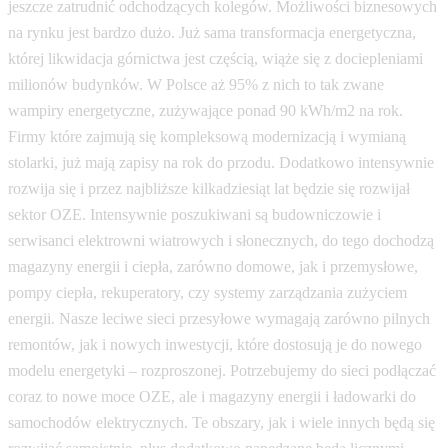
jeszcze zatrudnić odchodzących kolegów. Możliwości biznesowych
na rynku jest bardzo dużo. Już sama transformacja energetyczna,
której likwidacja górnictwa jest częścią, wiąże się z dociepleniami
milionów budynków. W Polsce aż 95% z nich to tak zwane
wampiry energetyczne, zużywające ponad 90 kWh/m2 na rok.
Firmy które zajmują się kompleksową modernizacją i wymianą
stolarki, już mają zapisy na rok do przodu. Dodatkowo intensywnie
rozwija się i przez najbliższe kilkadziesiąt lat będzie się rozwijał
sektor OZE. Intensywnie poszukiwani są budowniczowie i
serwisanci elektrowni wiatrowych i słonecznych, do tego dochodzą
magazyny energii i ciepła, zarówno domowe, jak i przemysłowe,
pompy ciepła, rekuperatory, czy systemy zarządzania zużyciem
energii. Nasze leciwe sieci przesyłowe wymagają zarówno pilnych
remontów, jak i nowych inwestycji, które dostosują je do nowego
modelu energetyki – rozproszonej. Potrzebujemy do sieci podłączać
coraz to nowe moce OZE, ale i magazyny energii i ładowarki do
samochodów elektrycznych. Te obszary, jak i wiele innych będą się