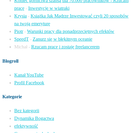
Koniec górnictwa szansą dla 70.000 pracowników - Rzucam
pracę
-
Inwestycje w wiatraki
Krysia
-
Książka Jak Mądrze Inwestować czyli 20 sposobów
na twoją emeryturę
Piotr
-
Warunki pracy dla ponadprzeciętnych efektów
SpeedT
-
Zanurz się w błękitnym oceanie
Michał
-
Rzucam pracę i zostaję freelancerem
Blogroll
Kanał YouTube
Profil Facebook
Kategorie
Bez kategorii
Dynamika Bogactwa
efektywność