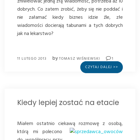
zniwelować jedną złą wiadomość, potrzeba aż 10
dobrych. Co zatem zrobić, żeby się nie poddać i
nie załamać kiedy biznes idzie źle, złe
wiadomości docierają tabunami a tych dobrych
jak na lekarstwo?
by
11 LUTEGO 2013
TOMASZ WIŚNIEWSKI
1
CZYTAJ DALEJ >>
Kiedy lepiej zostać na etacie
Miałem ostatnio ciekawą rozmowę z osobą,
którą mi polecono