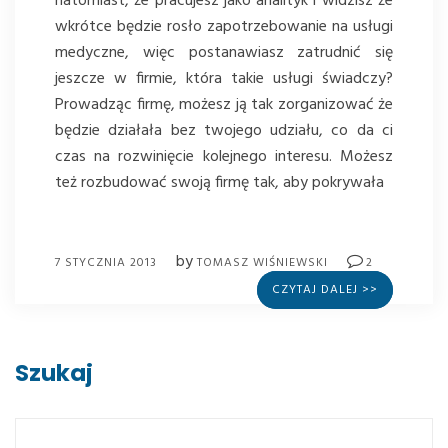
natomiast, że pracujesz jako analityk i widzisz że
wkrótce będzie rosło zapotrzebowanie na usługi
medyczne, więc postanawiasz zatrudnić się
jeszcze w firmie, która takie usługi świadczy?
Prowadząc firmę, możesz ją tak zorganizować że
będzie działała bez twojego udziału, co da ci
czas na rozwinięcie kolejnego interesu. Możesz
też rozbudować swoją firmę tak, aby pokrywała
by
7 STYCZNIA 2013
TOMASZ WIŚNIEWSKI
2
CZYTAJ DALEJ >>
Szukaj
Szukaj: