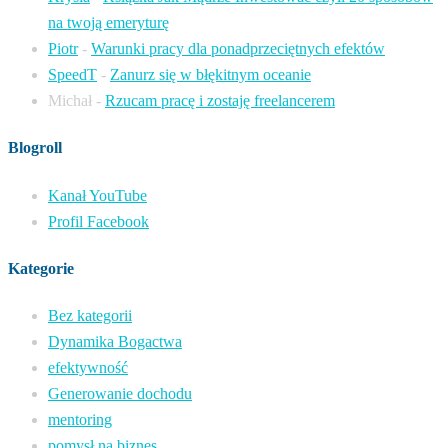
na twoją emeryturę
Piotr
-
Warunki pracy dla ponadprzeciętnych efektów
SpeedT
-
Zanurz się w błękitnym oceanie
Michał
-
Rzucam pracę i zostaję freelancerem
Blogroll
Kanał YouTube
Profil Facebook
Kategorie
Bez kategorii
Dynamika Bogactwa
efektywność
Generowanie dochodu
mentoring
pomysł na biznes