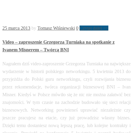
25 marca 2013
by
Tomasz Wiśniewski
0
Czytaj dalej >>
Video – zaproszenie Grzegorza Turniaka na spotkanie z
Ivanem Misnerem – Twórcą BNI
Nagrałem dziś video-zaproszenie Grzegorza Turniaka na największe
wydarzenie w historii polskiego networkingu. 5 kwietnia 2013 do
przyjeżdża do Polski guru networkingu, czyli rozwijania biznesu
przez rekomendacje, twórca organizacji biznesowej BNI – Ivan
Misner. Kiedyś w Polsce mówiło się że nic nie można załatwić bez
znajomości. W tym czasie na zachodzie budowało się sieci relacji
biznesowych. Networking powinieneś uprawiać niezależnie czy
jeszcze pracujesz na etacie, czy już prowadzisz własny biznes.
Dzięki temu dostaniesz nową lepszą pracę, lub kolejne kontrakty i