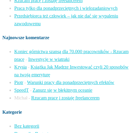
Rzucam pracę i zostaję freelancerem
Praca tylko dla ponadprzeciętnych i wielozadaniowych
Przedsiębiorca też człowiek – jak nie dać się wypaleniu
zawodowemu
Najnowsze komentarze
Koniec górnictwa szansą dla 70.000 pracowników - Rzucam
pracę
-
Inwestycje w wiatraki
Krysia
-
Książka Jak Mądrze Inwestować czyli 20 sposobów
na twoją emeryturę
Piotr
-
Warunki pracy dla ponadprzeciętnych efektów
SpeedT
-
Zanurz się w błękitnym oceanie
Michał
-
Rzucam pracę i zostaję freelancerem
Kategorie
Bez kategorii