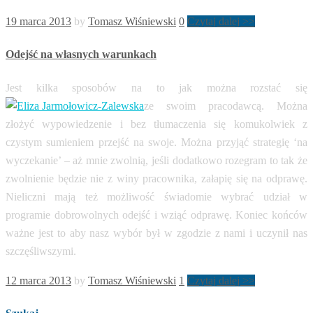
19 marca 2013
by
Tomasz Wiśniewski
0
Czytaj dalej >>
Odejść na własnych warunkach
Jest kilka sposobów na to jak można rozstać się
ze swoim pracodawcą. Można
złożyć wypowiedzenie i bez tłumaczenia się komukolwiek z
czystym sumieniem przejść na swoje. Można przyjąć strategię ‘na
wyczekanie’ – aż mnie zwolnią, jeśli dodatkowo rozegram to tak że
zwolnienie będzie nie z winy pracownika, załapię się na odprawę.
Nieliczni mają też możliwość świadomie wybrać udział w
programie dobrowolnych odejść i wziąć odprawę. Koniec końców
ważne jest to aby nasz wybór był w zgodzie z nami i uczynił nas
szczęśliwszymi.
12 marca 2013
by
Tomasz Wiśniewski
1
Czytaj dalej >>