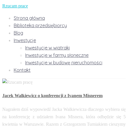
Rzucam pracę
Strona główna
Biblioteka przedsiębiorcy
Blog
Inwestycje
Inwestycje w wiatraki
Inwestycje w farmy słoneczne
Inwestycje w budowę nieruchomości
Kontakt
Jacek Walkiewicz o konferencji z Ivanem Misnerem
Nagrałem dziś wypowiedź Jacka Walkiewicza dlaczego wybiera się
na konferencję z udziałem Ivana Misnera, która odbędzie się 5
kwietnia w Warszawie. Razem z Grzegorzem Turniakiem cieszymy