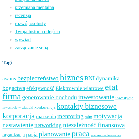
przemiana mentalna
recenzja
rozwój osobisty
Twoja historia odejścia
wywiad
zarządzanie sobą
Tagi
biznes
bezpieczeństwo
BNI
dynamika
awans
etat
bogactwa
efektywność
Elektrownie wiatrowe
firma
inwestowanie
generowanie dochodu
inwestycje
kontakty biznesowe
konkurencja
inwestycje w wiatraki
korporacja
mentoring
motywacja
marzenia
mlm
nastawienie
niezależność finansowa
networking
praca
planowanie
pasja
organizacja
pracownia finansowa