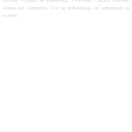
zlecenia. Przyjedź na konferencję 5 kwietnia i zacznij budować
własną sieć kontaktów. Ucz się networkingu od najlepszych na
świecie!