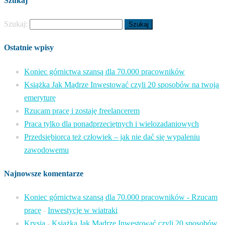
Szukaj
Szukaj:
Ostatnie wpisy
Koniec górnictwa szansą dla 70.000 pracowników
Książka Jak Mądrze Inwestować czyli 20 sposobów na twoją
emeryturę
Rzucam pracę i zostaję freelancerem
Praca tylko dla ponadprzeciętnych i wielozadaniowych
Przedsiębiorca też człowiek – jak nie dać się wypaleniu
zawodowemu
Najnowsze komentarze
Koniec górnictwa szansą dla 70.000 pracowników - Rzucam
pracę
-
Inwestycje w wiatraki
Krysia
-
Książka Jak Mądrze Inwestować czyli 20 sposobów