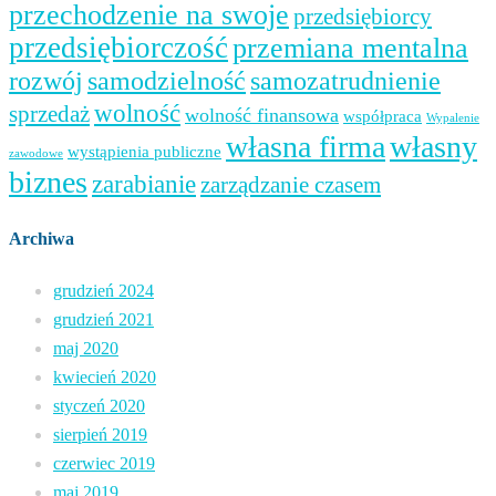
przechodzenie na swoje
przedsiębiorcy
przedsiębiorczość
przemiana mentalna
samozatrudnienie
rozwój
samodzielność
wolność
sprzedaż
wolność finansowa
współpraca
Wypalenie
własna firma
własny
wystąpienia publiczne
zawodowe
biznes
zarabianie
zarządzanie czasem
Archiwa
grudzień 2024
grudzień 2021
maj 2020
kwiecień 2020
styczeń 2020
sierpień 2019
czerwiec 2019
maj 2019