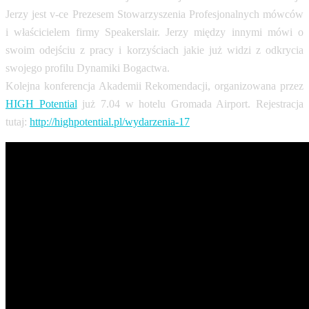
Jerzy jest v-ce Prezesem Stowarzyszenia Profesjonalnych mówców
i właścicielem firmy Speakerslair. Jerzy między innymi mówi o
swoim odejściu z pracy i korzyściach jakie już widzi z odkrycia
swojego profilu Dynamiki Bogactwa.
Kolejna konferencja Akademii Rekomendacji, organizowana przez
HIGH Potential
już 7.04 w hotelu Gromada Airport. Rejestracja
tutaj:
http://highpotential.pl/wydarzenia-17