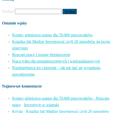
Szukaj:
Ostatnie wpisy
Koniec górnictwa szansą dla 70.000 pracowników
Książka Jak Mądrze Inwestować czyli 20 sposobów na twoją
emeryturę
Rzucam pracę i zostaję freelancerem
Praca tylko dla ponadprzeciętnych i wielozadaniowych
Przedsiębiorca też człowiek – jak nie dać się wypaleniu
zawodowemu
Najnowsze komentarze
Koniec górnictwa szansą dla 70.000 pracowników - Rzucam
pracę
-
Inwestycje w wiatraki
Krysia
-
Książka Jak Mądrze Inwestować czyli 20 sposobów