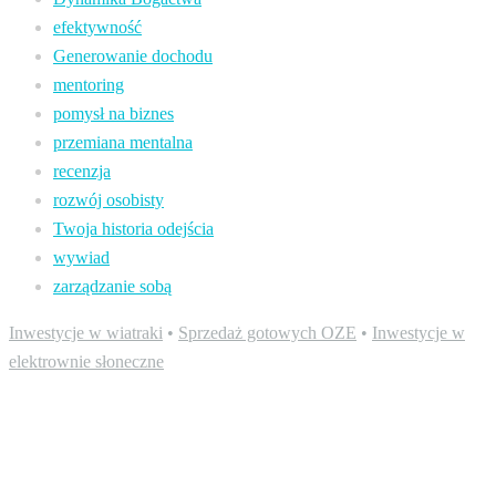
efektywność
Generowanie dochodu
mentoring
pomysł na biznes
przemiana mentalna
recenzja
rozwój osobisty
Twoja historia odejścia
wywiad
zarządzanie sobą
Inwestycje w wiatraki
•
Sprzedaż gotowych OZE
•
Inwestycje w
elektrownie słoneczne