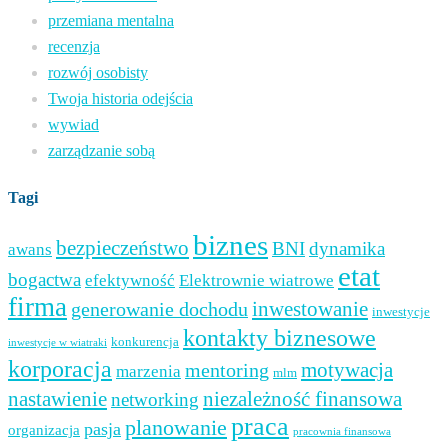
przemiana mentalna
recenzja
rozwój osobisty
Twoja historia odejścia
wywiad
zarządzanie sobą
Tagi
biznes
bezpieczeństwo
BNI
dynamika
awans
etat
bogactwa
efektywność
Elektrownie wiatrowe
firma
inwestowanie
generowanie dochodu
inwestycje
kontakty biznesowe
konkurencja
inwestycje w wiatraki
korporacja
mentoring
motywacja
marzenia
mlm
nastawienie
niezależność finansowa
networking
praca
planowanie
pasja
organizacja
pracownia finansowa