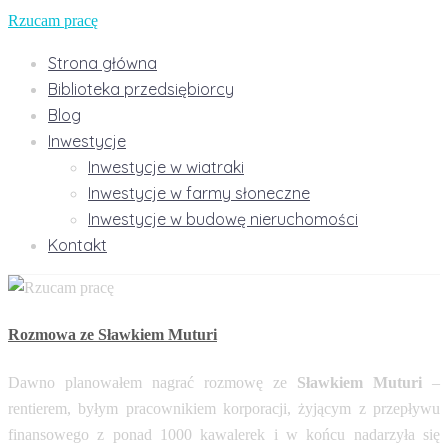
Rzucam pracę
Strona główna
Biblioteka przedsiębiorcy
Blog
Inwestycje
Inwestycje w wiatraki
Inwestycje w farmy słoneczne
Inwestycje w budowę nieruchomości
Kontakt
Rozmowa ze Sławkiem Muturi
Dawno planowałem nagrać rozmowę ze
Sławkiem Muturi
–
rentierem, byłym pracownikiem korporacji, żyjącym z przepływu
finansowego z ponad 1000 kawalerek i w końcu nadarzyła się