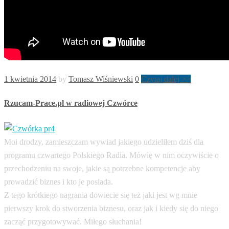
1 kwietnia 2014
by
Tomasz Wiśniewski
0
Czytaj dalej >>
Rzucam-Prace.pl w radiowej Czwórce
Moi drodzy, zamieszczam wywiad jakiego udzieliłem dziś dla
programu czwartego Polskiego Radia. Mówię w nim oczywiście o
przechodzeniu na swoje, jakie są potrzebne kompetencje aby
prowadzić biznes i kto je posiada.
Z tego krótkiego nagrania dowiecie się też jaki jest wg mnie
pierwszy krok do stworzenia biznesu, oraz jak i kiedy się do niego
zacząć przygotowywać. Miłego słuchania!