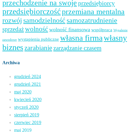
przechodzenie na swoje
przedsiębiorcy
przedsiębiorczość
przemiana mentalna
samozatrudnienie
rozwój
samodzielność
wolność
sprzedaż
wolność finansowa
współpraca
Wypalenie
własna firma
własny
wystąpienia publiczne
zawodowe
biznes
zarabianie
zarządzanie czasem
Archiwa
grudzień 2024
grudzień 2021
maj 2020
kwiecień 2020
styczeń 2020
sierpień 2019
czerwiec 2019
maj 2019