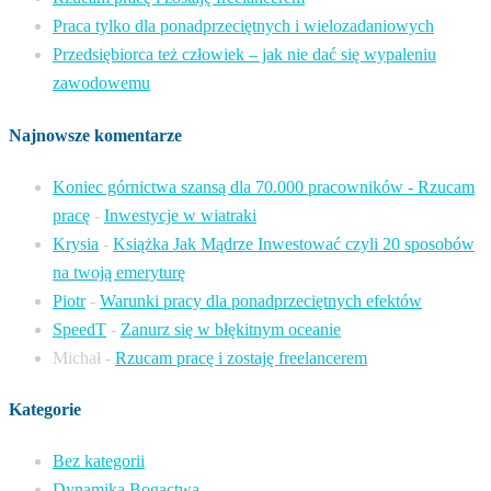
Praca tylko dla ponadprzeciętnych i wielozadaniowych
Przedsiębiorca też człowiek – jak nie dać się wypaleniu
zawodowemu
Najnowsze komentarze
Koniec górnictwa szansą dla 70.000 pracowników - Rzucam
pracę
-
Inwestycje w wiatraki
Krysia
-
Książka Jak Mądrze Inwestować czyli 20 sposobów
na twoją emeryturę
Piotr
-
Warunki pracy dla ponadprzeciętnych efektów
SpeedT
-
Zanurz się w błękitnym oceanie
Michał
-
Rzucam pracę i zostaję freelancerem
Kategorie
Bez kategorii
Dynamika Bogactwa