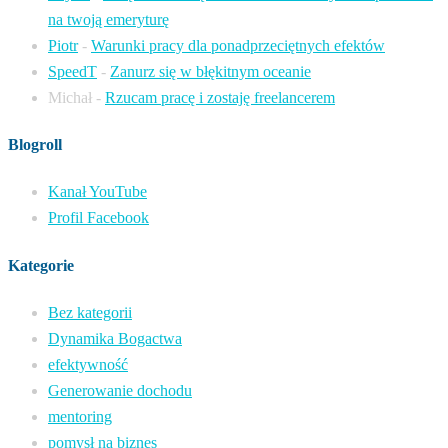
na twoją emeryturę
Piotr
-
Warunki pracy dla ponadprzeciętnych efektów
SpeedT
-
Zanurz się w błękitnym oceanie
Michał
-
Rzucam pracę i zostaję freelancerem
Blogroll
Kanał YouTube
Profil Facebook
Kategorie
Bez kategorii
Dynamika Bogactwa
efektywność
Generowanie dochodu
mentoring
pomysł na biznes