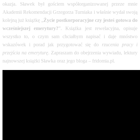
okazja. Sławek był gościem współorganizowanej przeze mnie
Akademii Rekomendacji Grzegorza Turniaka i właśnie wydał swoją
kolejną już książkę „
Życie postkorporacyjne czy jesteś gotowa do
wcześniejszej emerytury?
”. Książka jest rewelacyjna, opisuje
wszystko to, o czym sam chciałbym napisać i daje mnóstwo
wskazówek i porad jak przygotować się do
rzucenia pracy i
przejścia na emeryturę
. Zapraszam do obejrzenia wywiadu, lektury
najnowszej książki Sławka oraz jego bloga – fridomia.pl.