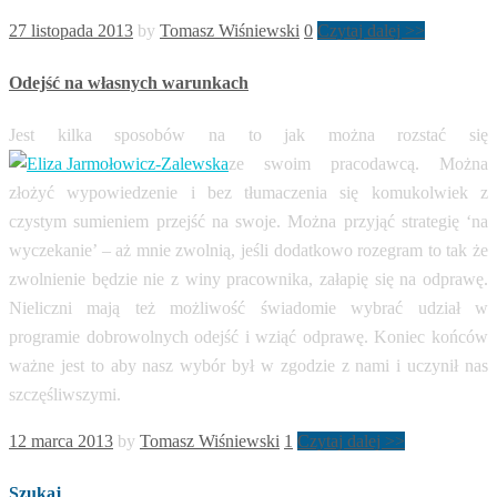
27 listopada 2013
by
Tomasz Wiśniewski
0
Czytaj dalej >>
Odejść na własnych warunkach
Jest kilka sposobów na to jak można rozstać się
ze swoim pracodawcą. Można
złożyć wypowiedzenie i bez tłumaczenia się komukolwiek z
czystym sumieniem przejść na swoje. Można przyjąć strategię ‘na
wyczekanie’ – aż mnie zwolnią, jeśli dodatkowo rozegram to tak że
zwolnienie będzie nie z winy pracownika, załapię się na odprawę.
Nieliczni mają też możliwość świadomie wybrać udział w
programie dobrowolnych odejść i wziąć odprawę. Koniec końców
ważne jest to aby nasz wybór był w zgodzie z nami i uczynił nas
szczęśliwszymi.
12 marca 2013
by
Tomasz Wiśniewski
1
Czytaj dalej >>
Szukaj