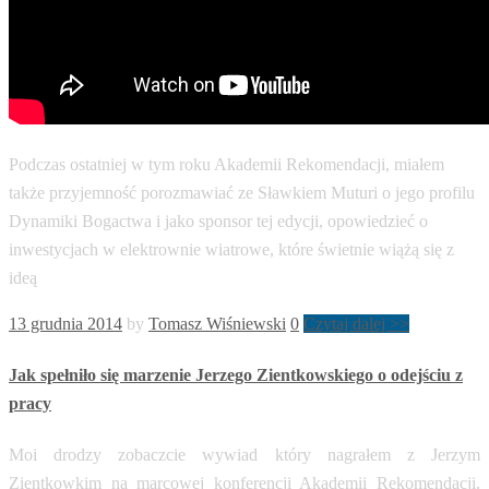
Podczas ostatniej w tym roku Akademii Rekomendacji, miałem
także przyjemność porozmawiać ze Sławkiem Muturi o jego profilu
Dynamiki Bogactwa i jako sponsor tej edycji, opowiedzieć o
inwestycjach w elektrownie wiatrowe, które świetnie wiążą się z
ideą
13 grudnia 2014
by
Tomasz Wiśniewski
0
Czytaj dalej >>
Jak spełniło się marzenie Jerzego Zientkowskiego o odejściu z
pracy
Moi drodzy zobaczcie wywiad który nagrałem z Jerzym
Zientkowkim na marcowej konferencji Akademii Rekomendacji.